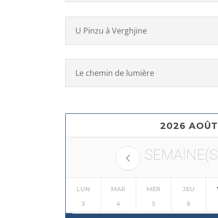
U Pinzu à Verghjine
Le chemin de lumière
2026 AOÛT
SEMAINE(S
LUN
MAR
MER
JEU
3
4
5
6