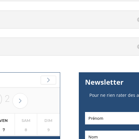
Newsletter
Pour ne rien rater des a
)
2
VEN
SAM
DIM
7
8
9