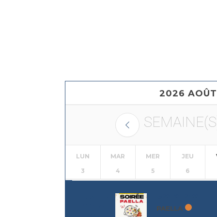
2026 AOÛT
SEMAINE(S
LUN
MAR
MER
JEU
3
4
5
6
07
20h30 - 12h00
PAELLA
AOÛT