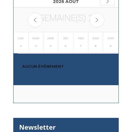
2026 AOÛT
SEMAINE(S)
2
LUN
MAR
MER
JEU
VEN
SAM
DIM
3
4
5
6
7
8
9
AUCUN ÉVÉNEMENT
Newsletter