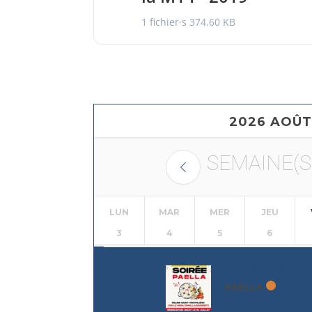
1 fichier·s
374.60 KB
2026 AOÛT
SEMAINE(S
LUN
MAR
MER
JEU
3
4
5
6
07
20h30 - 12h00
PAELLA
AOÛT