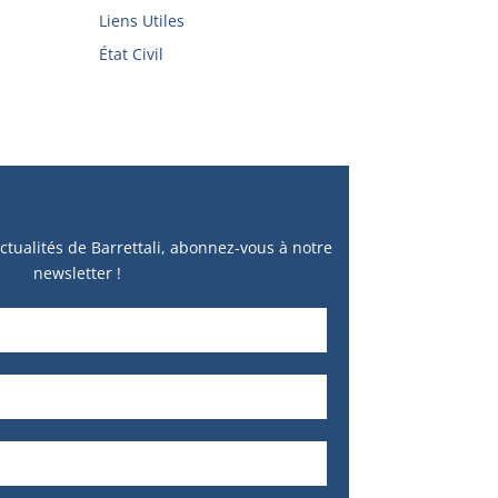
Liens Utiles
État Civil
ctualités de Barrettali, abonnez-vous à notre
newsletter !