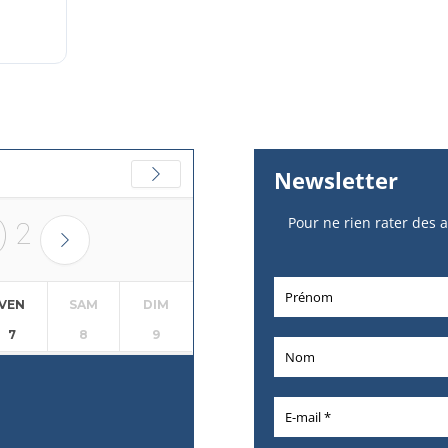
Newsletter
Pour ne rien rater des a
)
2
VEN
SAM
DIM
7
8
9